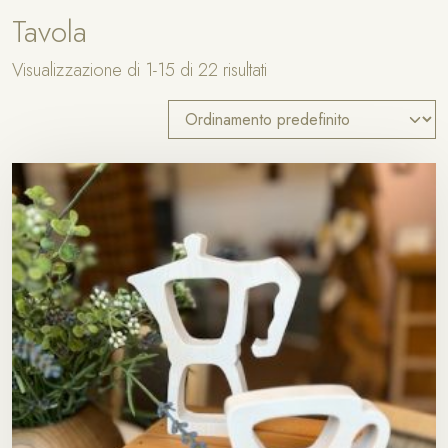
Tavola
Visualizzazione di 1-15 di 22 risultati