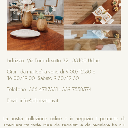
Indirizzo: Via Forni di sotto 32 - 33100 Udine
Orari: da martedì a venerdì 9.00/12.30 e
16.00/19.00. Sabato 9.30/12.30
Telefono: 366 4787331 - 339 7558574
Email: info@dlcreations.it
La nostra collezione online e in negozio ti permette di
scegliere tra tante idee da regalarti e da regalare tra cui