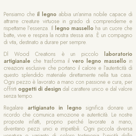
Pensiamo che
il legno
abbia un’anima nobile capace di
attrarre creature virtuose in grado di comprenderne e
rispettarne l’essenza. Il
legno massello
ha un cuore che
batte, vive e respira la nostra stessa aria. È un compagno
di vita, destinato a durare per sempre.
Dl Wood Creations è un piccolo
laboratorio
artigianale
che trasforma il
vero legno massello
in
creazioni esclusive che portano il calore e l’autenticità di
questo splendido materiale direttamente nella tua casa.
Ogni pezzo è lavorato a mano con passione e cura, per
offrirti
oggetti di design
dal carattere unico e dal valore
senza tempo.
Regalare
artigianato in legno
significa donare un
ricordo che comunica emozione e autenticità. Le nostre
proposte infatti, proprio perché lavorate a mano,
diventano pezzi unici e irripetibili. Ogni piccola diversa
venatura o variante di colore testimonia l’unicità delle