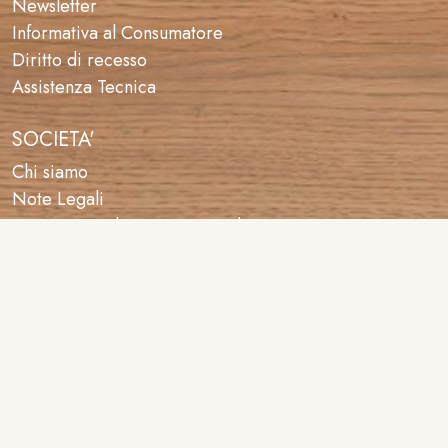
Newsletter
Informativa al Consumatore
Diritto di recesso
Assistenza Tecnica
SOCIETA'
Chi siamo
Note Legali
Trattamento dei Dati Personali
Cookies Policy
Indirizzo negozio: Via Forni di sotto 32 - 33100 Udine
Orari: da martedì a venerdì 9.00/12.30 e 16.00/19.00.
Sabato 9.30/12.30
Telefono: 366 4787331 - 339 7558574 | Email:
info@dlcreations.it
© 2024 Dl Wood Creations di De Luisa Valentina | All Rights