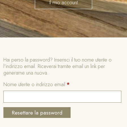
Il mio account
Hai perso la password? Inserisci il tuo nome utente o
l'indirizzo email. Riceverai tramite email un link per
generarne una nuova.
R
Nome utente o indirizzo email
*
i
c
h
i
Resettare la password
e
s
A