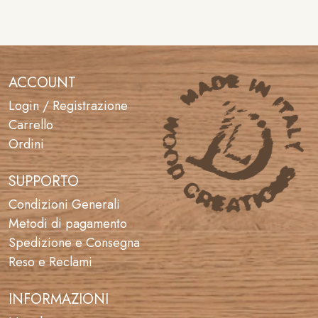
t
lt
o
e
r
n
a
ACCOUNT
ti
Login / Registrazione
v
Carrello
e
:
Ordini
SUPPORTO
Condizioni Generali
Metodi di pagamento
Spedizione e Consegna
Reso e Reclami
INFORMAZIONI