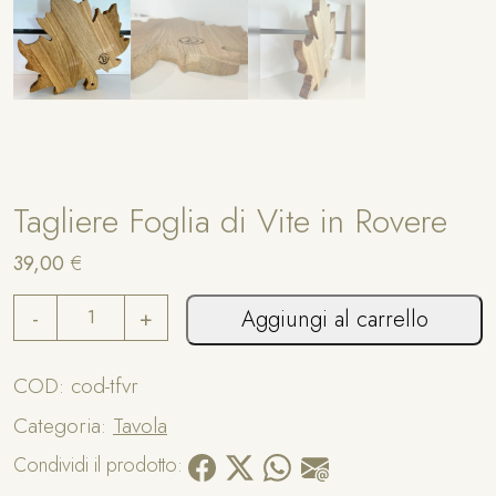
Tagliere Foglia di Vite in Rovere
39,00
€
T
A
-
+
Aggiungi al carrello
a
lt
g
e
l
r
COD:
cod-tfvr
i
n
Categoria:
Tavola
e
a
r
ti
Condividi il prodotto:
e
v