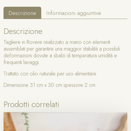
F
e
o
:
Descrizione
Informazioni aggiuntive
g
l
Descrizione
i
a
Tagliere in Rovere realizzato a mano con elementi
d
assemblati per garantire una maggior stabilità a possibili
i
deformazioni dovute a sbalzi di temperatura umidità e
V
frequenti lavaggi.
i
t
Trattato con olio naturale per uso alimentare.
e
i
Dimensione 31 cm x 30 cm spessore 2 cm
n
R
Prodotti correlati
o
v
e
r