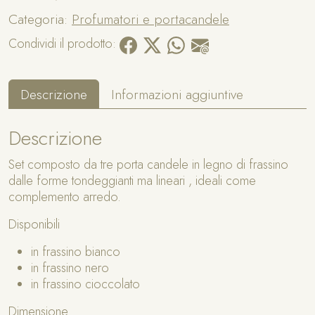
r
Categoria:
Profumatori e portacandele
e
p
Condividi il prodotto:
o
r
t
Descrizione
Informazioni aggiuntive
a
c
Descrizione
a
n
Set composto da tre porta candele in legno di frassino
d
dalle forme tondeggianti ma lineari , ideali come
e
complemento arredo.
l
e
Disponibili
q
u
in frassino bianco
a
in frassino nero
n
in frassino cioccolato
t
Dimensione
i