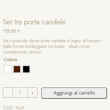
Set tre porta candele
115,00
€
Set composto da tre porta candele in legno di frassino
dalle forme tondeggianti ma lineari , ideali come
complemento arredo.
A
Colore
lt
e
r
n
a
S
ti
-
+
Aggiungi al carrello
e
v
t
e
t
COD:
N/A
: