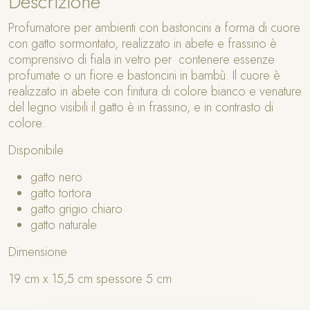
Descrizione
r
Profumatore per ambienti con bastoncini a forma di cuore
e
con gatto sormontato, realizzato in abete e frassino è
c
comprensivo di fiala in vetro per contenere essenze
o
profumate o un fiore e bastoncini in bambù. Il cuore è
n
realizzato in abete con finitura di colore bianco e venature
g
del legno visibili il gatto è in frassino, e in contrasto di
a
colore.
t
t
Disponibile
o
q
gatto nero
u
gatto tortora
a
gatto grigio chiaro
n
gatto naturale
t
Dimensione
i
t
19 cm x 15,5 cm spessore 5 cm
à