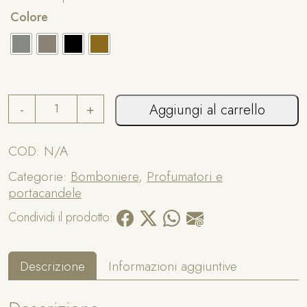
A
Colore
lt
e
r
n
a
P
ti
-
+
Aggiungi al carrello
r
v
o
e
f
COD:
N/A
:
u
Categorie:
Bomboniere
,
Profumatori e
m
portacandele
a
t
Condividi il prodotto:
o
r
e
Descrizione
Informazioni aggiuntive
c
u
o