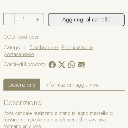
n
a
P
ti
-
+
Aggiungi al carrello
o
v
r
e
t
COD:
cod-pcci
:
a
Categorie:
Bomboniere
,
Profumatori e
c
portacandele
a
n
Condividi il prodotto:
d
e
l
Descrizione
Informazioni aggiuntive
e
c
Descrizione
u
o
Porta candele realizzato a mano in legno massello di
r
frassino composto da due elementi che ravvicinati
e
formano un cuore.
i