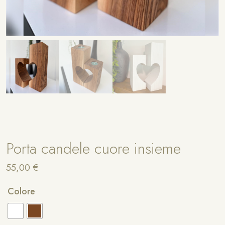
Porta candele cuore insieme
55,00
€
A
Colore
lt
e
r