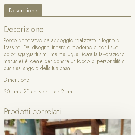
r
:
Descrizione
a
t
i
Descrizione
v
o
Pesce decorativo da appoggio realizzato in legno di
p
frassino. Dal disegno lineare e moderno e con i suoi
i
colori sgargianti simili ma mai uguali (data la lavorazione
n
manuale) è ideale per donare un tocco di personalità a
n
qualsiasi angolo della tua casa
a
Dimensione
V
e
20 cm x 20 cm spessore 2 cm
r
d
e
Prodotti correlati
a
c
q