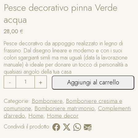
Pesce decorativo pinna Verde
acqua
28,00
€
Pesce decorativo da appoggio realizzato in legno di
frassino. Dal disegno lineare e moderno e con i suoi
colori sgargianti simili ma mai uguali (data la lavorazione
manuale) è ideale per donare un tocco di personalità a
qualsiasi angolo della tua casa
P
A
-
+
Aggiungi al carrello
e
lt
s
e
c
r
Categorie:
Bomboniere
,
Bomboniere cresima e
e
n
comunione
,
Bomboniere matrimonio
,
Complementi
d
a
d'arredo
,
Home
,
Home decor
e
ti
Condividi il prodotto:
c
v
o
e