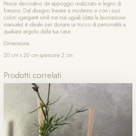
i
Pesce decorativo da appoggio realizzato in legno di
v
frassino. Dal disegno lineare e moderno e con i suoi
o
colori sgargianti simili ma mai uguali (data la lavorazione
P
manuale) è ideale per donare un tocco di personalità a
i
qualsiasi angolo della tua casa
n
Dimensione
n
a
20 cm x 20 cm spessore 2 cm
B
l
u
Prodotti correlati
q
u
a
n
t
i
t
à