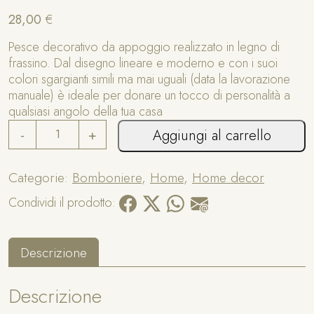
28,00
€
Pesce decorativo da appoggio realizzato in legno di
frassino. Dal disegno lineare e moderno e con i suoi
colori sgargianti simili ma mai uguali (data la lavorazione
manuale) è ideale per donare un tocco di personalità a
qualsiasi angolo della tua casa
P
A
-
+
Aggiungi al carrello
e
lt
s
e
c
r
Categorie:
Bomboniere
,
Home
,
Home decor
e
n
Condividi il prodotto:
d
a
e
ti
c
v
Descrizione
o
e
r
:
a
Descrizione
t