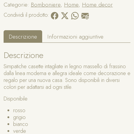
Categorie:
Bomboniere
,
Home
,
Home decor
t
e
Condividi il prodotto:
H
o
m
Descrizione
Informazioni aggiuntive
e
q
Descrizione
u
a
Simpatiche casette intagliate in legno massello di frassino
n
dalla linea moderna e allegra ideale come decorazione e
t
regalo per una nuova casa. Sono disponibili in diversi
i
colori per adattarsi ad ogni stile.
t
à
Disponibile
rosso
grigio
bianco
verde