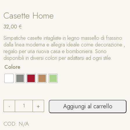
Casette Home
32,00
€
Simpatiche casette intagliate in legno massello di frassino
dalla linea moderna e allegra ideale come decorazione ,
regalo per una nuova casa e bomboniera. Sono
disponibili in diversi colori per adattarsi ad ogni stile.
A
Colore
lt
e
r
n
a
C
ti
-
+
Aggiungi al carrello
a
v
s
e
e
COD:
N/A
:
t