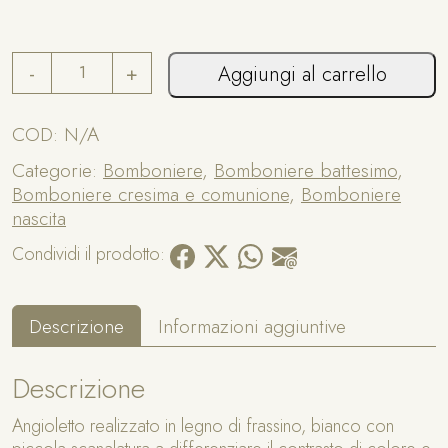
n
a
B
ti
-
+
Aggiungi al carrello
o
v
m
e
b
COD:
N/A
:
o
Categorie:
Bomboniere
,
Bomboniere battesimo
,
n
Bomboniere cresima e comunione
,
Bomboniere
i
nascita
e
r
Condividi il prodotto:
a
a
n
Descrizione
Informazioni aggiuntive
g
i
Descrizione
o
l
Angioletto realizzato in legno di frassino, bianco con
e