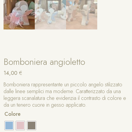
Bomboniera angioletto
14,00
€
Bomboniera rappresentante un piccolo angelo stilizzato
dalle linee semplici ma moderne. Caratterizzato da una
leggera scanalatura che evidenzia il contrasto di colore e
da un tenero cuore in gesso applicato.
A
Colore
lt
e
r