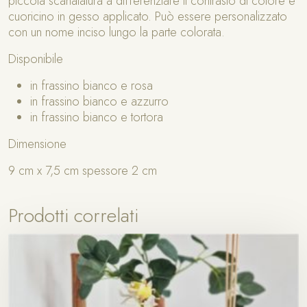
piccola scanalatura a differenziare il contrasto di colore e
t
cuoricino in gesso applicato. Può essere personalizzato
t
con un nome inciso lungo la parte colorata.
o
q
Disponibile
u
a
in frassino bianco e rosa
n
in frassino bianco e azzurro
t
in frassino bianco e tortora
i
Dimensione
t
à
9 cm x 7,5 cm spessore 2 cm
Prodotti correlati